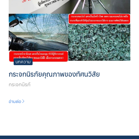
บทความ
กระจกนิรภัยคุณภาพของทัศนวิสัย
กระจกนิรภั
อ่านต่อ