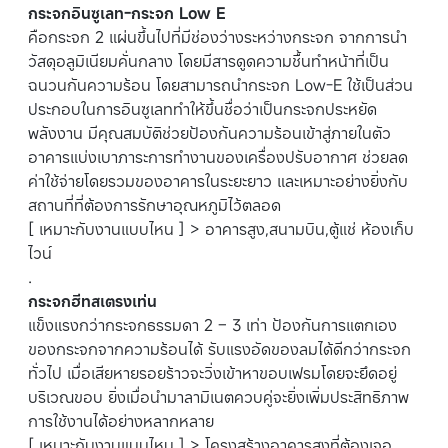
กระจกอินซูเลท-กระจก Low E
คือกระจก 2 แผ่นขึ้นไปที่มีช่องว่างระหว่างกระจก จากการนำ
วัสดุอลูมิเนียมคั่นกลาง โดยมีสารดูดความชื้นทำหน้าที่เป็น
ฉนวนกันความร้อน โดยสามารถนำกระจก Low-E ใช้เป็นส่วน
ประกอบในการอินซูเลททำให้ขึ้นชื่อว่าเป็นกระจกประหยัด
พลังงาน มีคุณสมบัติช่วยป้องกันความร้อนเข้าสู่ภายในตัว
อาคารแบ่งเบาภาระการทำงานของเครื่องปรับอากาศ ช่วยลด
ค่าใช้จ่ายโดยรวมของอาคารในระยะยาว และเหมาะอย่างยิ่งกับ
สถานที่ที่ต้องการรักษาอุณหภูมิไว้ตลอด
[ เหมาะกับงานแบบไหน ] > อาคารสูง,สนามบิน,ตู้แช่ ห้องเก็บ
ไวน์
.
กระจกฮีทสเตรงเท่น
แข็งแรงกว่ากระจกธรรมดา 2 – 3 เท่า ป้องกันการแตกเอง
ของกระจกจากความร้อนได้ รับแรงอัดของลมได้ดีกว่ากระจก
ทั่วไป เมื่อเสียหายรอยร้าวจะวิ่งเข้าหาขอบเฟรมโดยจะยึดอยู่
บริเวณขอบ ยิ่งเมื่อนำมาลามิเนตควบคู่จะยิ่งเพิ่มประสิทธิภาพ
การใช้งานได้อย่างหลากหลาย
[ เหมาะกับงานแบบไหน ] > โครงสร้างอาคารสูงที่ต้องเจอ