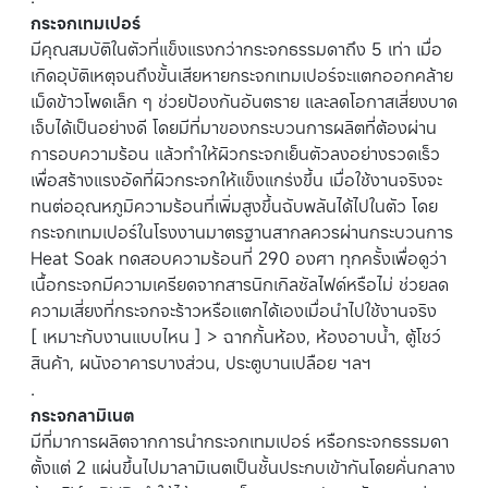
กระจกเทมเปอร์
มีคุณสมบัติในตัวที่แข็งแรงกว่ากระจกธรรมดาถึง 5 เท่า เมื่อ
เกิดอุบัติเหตุจนถึงขั้นเสียหายกระจกเทมเปอร์จะแตกออกคล้าย
เม็ดข้าวโพดเล็ก ๆ ช่วยป้องกันอันตราย และลดโอกาสเสี่ยงบาด
เจ็บได้เป็นอย่างดี โดยมีที่มาของกระบวนการผลิตที่ต้องผ่าน
การอบความร้อน แล้วทำให้ผิวกระจกเย็นตัวลงอย่างรวดเร็ว
เพื่อสร้างแรงอัดที่ผิวกระจกให้แข็งแกร่งขึ้น เมื่อใช้งานจริงจะ
ทนต่ออุณหภูมิความร้อนที่เพิ่มสูงขึ้นฉับพลันได้ไปในตัว โดย
กระจกเทมเปอร์ในโรงงานมาตรฐานสากลควรผ่านกระบวนการ
Heat Soak ทดสอบความร้อนที่ 290 องศา ทุกครั้งเพื่อดูว่า
เนื้อกระจกมีความเครียดจากสารนิกเกิลซัลไฟด์หรือไม่ ช่วยลด
ความเสี่ยงที่กระจกจะร้าวหรือแตกได้เองเมื่อนำไปใช้งานจริง
[ เหมาะกับงานแบบไหน ] > ฉากกั้นห้อง, ห้องอาบน้ำ, ตู้โชว์
สินค้า, ผนังอาคารบางส่วน, ประตูบานเปลือย ฯลฯ
.
กระจกลามิเนต
มีที่มาการผลิตจากการนำกระจกเทมเปอร์ หรือกระจกธรรมดา
ตั้งแต่ 2 แผ่นขึ้นไปมาลามิเนตเป็นชั้นประกบเข้ากันโดยคั่นกลาง