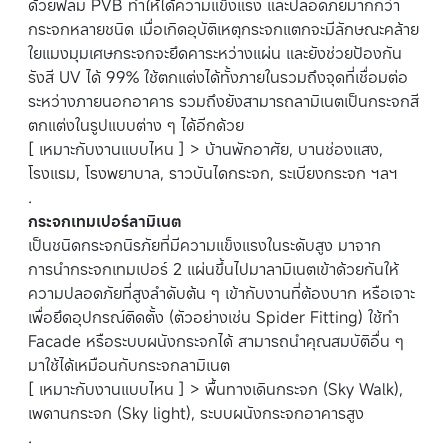
ด้วยฟิล์ม PVB ทำให้ได้ความแข็งแรง และปลอดภัยมากกว่า
กระจกหลายชนิด เมื่อเกิดอุบัติเหตุกระจกแตกจะมีลักษณะคล้าย
ใยแมงมุมเศษกระจกจะยึดคาระหว่างแผ่น และยังช่วยป้องกัน
รังสี UV ได้ 99% ใช้ตกแต่งได้ทั้งภายในรวมถึงจุดที่เชื่อมต่อ
ระหว่างภายนอกอาคาร รวมถึงยังสามารถลามิเนตเป็นกระจกสี
ตกแต่งในรูปแบบต่าง ๆ ได้อีกด้วย
[ เหมาะกับงานแบบไหน ] > บ้านพักอาศัย, บานช่องแสง,
โรงแรม, โรงพยาบาล, ราวบันไดกระจก, ระเบียงกระจก ฯลฯ
.
กระจกเทมเปอร์ลามิเนต
เป็นชนิดกระจกนิรภัยที่มีความแข็งแรงในระดับสูง มาจาก
การนำกระจกเทมเปอร์ 2 แผ่นขึ้นไปมาลามิเนตเข้าด้วยกันให้
ความปลอดภัยที่สูงลำดับต้น ๆ เข้ากับงานที่ต้องบาก หรือเจาะ
เพื่อยึดอุปกรณ์ติดตั้ง (ตัวอย่างเช่น Spider Fitting) ใช้ทำ
Facade หรือระบบผนังกระจกได้ สามารถนำคุณสมบัติอื่น ๆ
มาใช้ได้เหมือนกับกระจกลามิเนต
[ เหมาะกับงานแบบไหน ] > พื้นทางเดินกระจก (Sky Walk),
เพดานกระจก (Sky light), ระบบผนังกระจกอาคารสูง
.