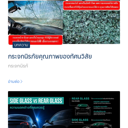
บทความ
กระจกนิรภัยคุณภาพของทัศนวิสัย
กระจกนิรภั
อ่านต่อ