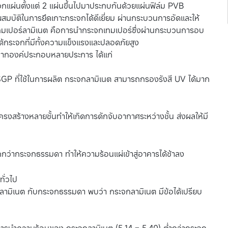
กแผ่นตั้งแต่ 2 แผ่นขึ้นไปมาประกบกันด้วยแผ่นฟิล์ม PVB
ณสมบัติในการยึดเกาะกระจกได้ดีเยี่ยม ผ่านกระบวนการอัดและให้
เทมเปอร์ลามิเนต คือการนำกระจกเทมเปอร์ซึ่งผ่านกระบวนการอบ
้กระจกที่มีทั้งความแข็งแรงและปลอดภัยสูง
จากองค์ประกอบหลายประการ ได้แก่
 SGP ที่ใช้ในการผลิต กระจกลามิเนต สามารถกรองรังสี UV ได้มาก
ครงสร้างหลายชั้นทำให้เกิดการดักจับอากาศระหว่างชั้น ส่งผลให้มี
่ากระจกธรรมดา ทำให้ความร้อนแผ่เข้าสู่อาคารได้ช้าลง
ั่วไป
ลามิเนต กับกระจกธรรมดา พบว่า กระจกลามิเนต มีข้อได้เปรียบ
ธิ์การนำความร้อนของ กระจกลามิเนต (5.14 – 5.40) ต่ำกว่ากระจก