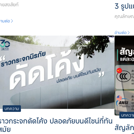
3 รูป
เคยสงสัยกั
คุณลักษ
่านต่อ
อ่านต่อ
บทความ
บทควา
ราวกระจกดัดโค้ง ปลอดภัยบนดีไซน์ที่ทัน
สัญลั
สมัย