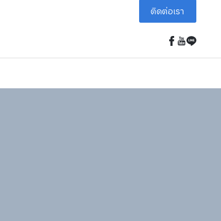
ติดต่อเรา