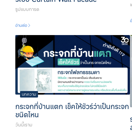
รูปแบบการด
อ
อ่านต่อ
บทความ
กระจกที่บ้านแตก เช็คให้ชัวร์ว่าเป็นกระจก
ชนิดไหน
วันนี้เราม