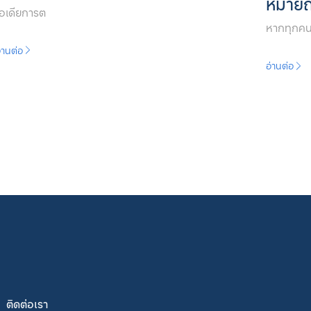
หมายถ
ไอเดียการต
หากทุกคน
่านต่อ
อ่านต่อ
ติดต่อเรา