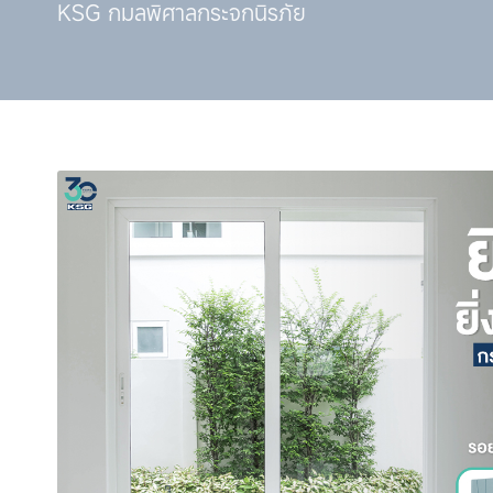
KSG กมลพิศาลกระจกนิรภัย