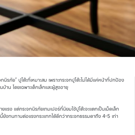
นิรภัย” ปูโต๊ะที่เหมาะสม เพราะกระจกปูโต๊ะไม่ได้มีแค่หน้าที่ปกป้อง
บ้าน โดยเฉพาะเด็กเล็กและผู้สูงอายุ
รง แต่กระจกนิรภัยเทมเปอร์ที่นิยมใช้ปูโต๊ะจะแตกเป็นเม็ดเล็ก
นี้ยังทนทานต่อแรงกระแทกได้ดีกว่ากระจกธรรมดาถึง 4-5 เท่า