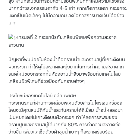
สูง ผ่านกระบวนการอบความร้อนพิเศษที่ทำให้มีความแข็งแรง
มากกว่างระจกธรรมดาถึง 4-5 เท่า หากเกิดการแตก กระจกจะ
แตกเป็นเม็ดเล็กๆ ไม่มีความคม ลดโอกาสการบาดเจ็บได้อย่าง
มาก
.
เทรนด์ที่ 2 กระจกนิรภัยเคลือบพิเศษเพื่อความสะอาด
ยาวนาน
.
ปัญหาที่พบบ่อยในห้องน้ำคือคราบน้ำและคราบสบู่ที่เกาะติดบน
ผิวกระจก ทำให้ดูไม่สะอาดและยุ่งยากในการทำความสะอาด เท
รนด์ใหม่ของกระจกกั้นห้องอาบน้ำจึงมาพร้อมกับเทคโนโลยี
เคลือบผิวพิเศษที่ช่วยป้องกันคราบต่างๆ
.
ประโยชน์ของเทคโนโลยีเคลือบพิเศษ
กระจกนิรภัยที่ผ่านการเคลือบพิเศษด้วยสารไนโตรเจนหรือซิลิ
โคนจะมีคุณสมบัติกันน้ำและกันคราบได้ดีเยี่ยม น้ำจะไหลลงมา
เป็นหยดโดยไม่เกาะติดบนผิวกระจก ทำให้ลดการสะสมของ
คราบปูนและคราบสบู่ได้มากถึง 80% การทำความสะอาดจึง
ง่ายขึ้น เพียงแค่เช็ดด้วยผ้าชุบน้ำเบาๆ ก็สะอาดเรียบร้อย