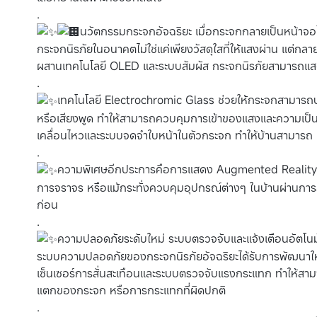
.
นวัตกรรมกระจกอัจฉริยะ เมื่อกระจกกลายเป็นหน้าจ
กระจกนิรภัยในอนาคตไม่ใช่แค่เพียงวัสดุใสที่ให้แสงผ่าน แต่กลาย
ผสานเทคโนโลยี OLED และระบบสัมผัส กระจกนิรภัยสามารถแสด
.
เทคโนโลยี Electrochromic Glass ช่วยให้กระจกสามารถปร
หรือเสียงพูด ทำให้สามารถควบคุมการเข้าของแสงและความเป็นส
เคลื่อนไหวและระบบจดจำใบหน้าในตัวกระจก ทำให้บ้านสามารถ “ร
.
ความพิเศษอีกประการคือการแสดง Augmented Reality 
การจราจร หรือแม้กระทั่งควบคุมอุปกรณ์ต่างๆ ในบ้านผ่านการส
ก่อน
.
ความปลอดภัยระดับใหม่ ระบบตรวจจับและแจ้งเตือนอัตโนม
ระบบความปลอดภัยของกระจกนิรภัยอัจฉริยะได้รับการพัฒนาให้
เซ็นเซอร์การสั่นสะเทือนและระบบตรวจจับแรงกระแทก ทำให้สามา
แตกของกระจก หรือการกระแทกที่ผิดปกติ
.