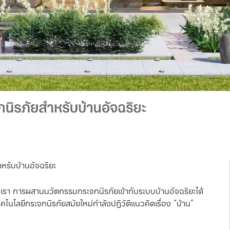
ับบ้านอัจฉริยะ
งเรา การผสานนวัตกรรมกระจกนิรภัยเข้ากับระบบบ้านอัจฉริยะได้
คโนโลยีกระจกนิรภัยสมัยใหม่กำลังปฏิวัติแนวคิดเรื่อง “บ้าน”